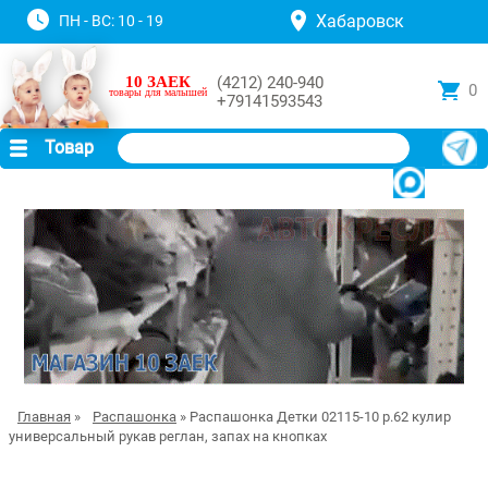
Хабаровск
ПН - ВС: 10 - 19
10 ЗАЕК
(4212) 240-940
0
товары для малышей
+79141593543
Товар
Главная
»
Распашонка
» Распашонка Детки 02115-10 р.62 кулир
универсальный рукав реглан, запах на кнопках