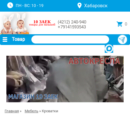
Хабаровск
ПН - ВС: 10 - 19
10 ЗАЕК
(4212) 240-940
0
товары для малышей
+79141593543
Товар
Главная
»
Мебель
» Кроватки