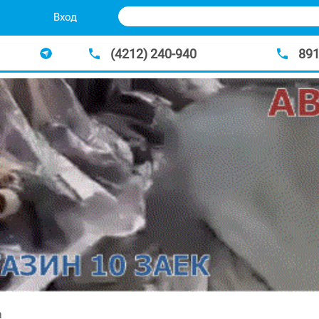
Вход
(4212) 240-940
89
а