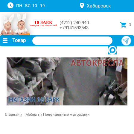
Хабаровск
ПН - ВС: 10 - 19
10 ЗАЕК
(4212) 240-940
0
товары для малышей
+79141593543
Товар
Главная
»
Мебель
» Пеленальные матрасики