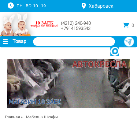
Хабаровск
ПН - ВС: 10 - 19
10 ЗАЕК
(4212) 240-940
0
товары для малышей
+79141593543
Товар
Главная
»
Мебель
» Шкафы