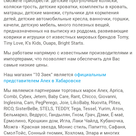
сможете приобрести: детские прогулочные коляски,
коляски-трость, детские кроватки, комплекты в кровать,
матрацы, детские манежи, стульчики для кормления
детей, детские автомобильные кресла, ванночки, горшки,
качели,
детскую мебель
, много полезных вещей,
предназначенных на выписку из роддома, развивающие
коврики и игрушки от известных мировых брендов Tomy,
Tiny Love, K's Kids, Ouaps, Bright Starts.
Мы работаем напрямую с известными производителями и
импортерами, что позволяет нам обеспечить для Вас
самые низкие цены.
Наш магазин "10 Заек" является
официальным
представителем Anex в Хабаровске
Мы являемся партнерами торговых марок Anex, Aprica,
Combi, Cybex, Jetem, Baby Care, Rant, Chicco, Giovanni,
Inglesina, Cam, PegPerego, Joie, LikoBaby, Nuovita, Plitex,
RICO, SisterBeBe, STELS, TEDDY, Tega, Tessel, Yurim, Атон,
Бельмарко, Ведрусс, Гандылян, Гном, Грач, Дэми, Ё-маё,
Ермолино, Крошкин дом, Игла, Лаки Чайлд, Кубаночка,
Можга - Красная звезда, Монис стиль, Папитто, Сафаня,
СмолТойс, Сонный гномик, Хохлома, Элара и многих