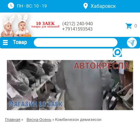
Хабаровск
ПН - ВС: 10 - 19
10 ЗАЕК
(4212) 240-940
0
товары для малышей
+79141593543
Товар
Главная
»
Весна-Осень
» Комбинезон демизесон