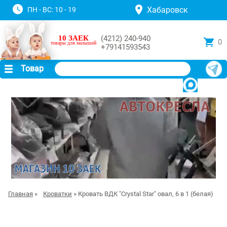
Хабаровск
ПН - ВС: 10 - 19
10 ЗАЕК
(4212) 240-940
0
товары для малышей
+79141593543
Товар
Главная
»
Кроватки
» Кровать ВДК "Crystal Star" овал, 6 в 1 (белая)