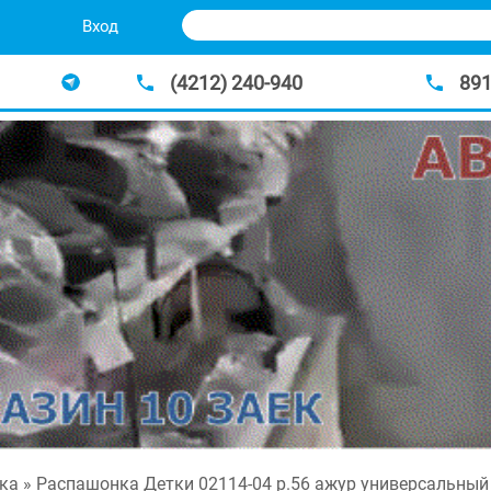
Вход
(4212) 240-940
89
ка
» Распашонка Детки 02114-04 р.56 ажур универсальный