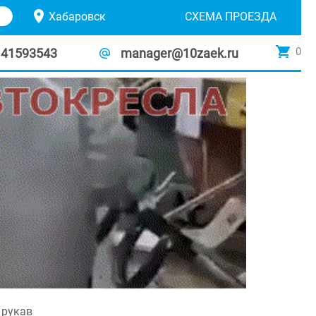
Хабаровск
СХЕМА ПРОЕЗДА
0
141593543
manager@10zaek.ru
 рукав