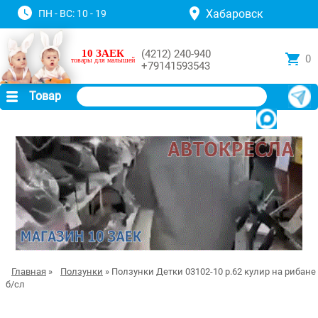
Хабаровск
ПН - ВС: 10 - 19
10 ЗАЕК
(4212) 240-940
0
товары для малышей
+79141593543
Товар
Главная
»
Ползунки
» Ползунки Детки 03102-10 р.62 кулир на рибане
б/сл