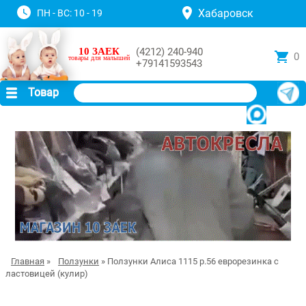
Хабаровск
ПН - ВС: 10 - 19
10 ЗАЕК
(4212) 240-940
0
товары для малышей
+79141593543
Товар
Главная
»
Ползунки
» Ползунки Алиса 1115 р.56 еврорезинка с
ластовицей (кулир)