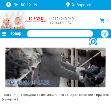
Хабаровск
ПН - ВС: 10 - 19
10 ЗАЕК
(4212) 240-940
0
товары для малышей
+79141593543
Товар
Главная
»
Ползунки
» Ползунки Алиса 1110 р.62 короткие с принтом
(кулир г/к)