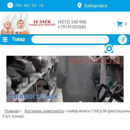
Хабаровск
ПН - ВС: 10 - 19
10 ЗАЕК
(4212) 240-940
0
товары для малышей
+79141593543
Товар
Главная
»
Костюмы, комплекты
» Набор Алиса 1760 р.56 (распашонк
5 шт, кулир)