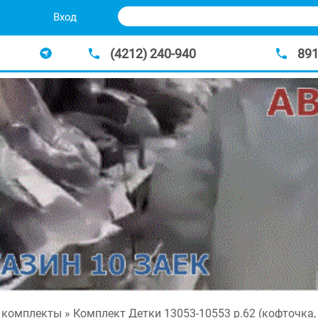
Вход
(4212) 240-940
89
 комплекты
» Комплект Детки 13053-10553 р.62 (кофточка,