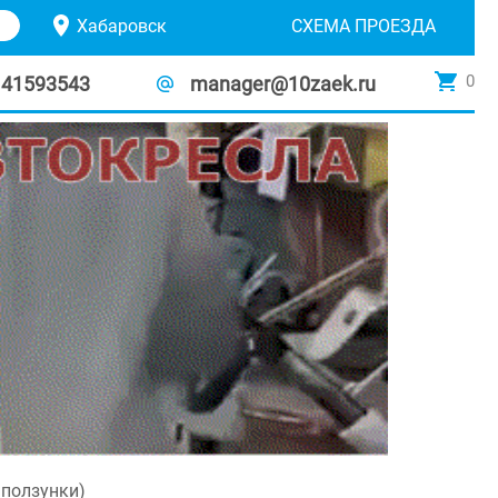
Хабаровск
СХЕМА ПРОЕЗДА
0
141593543
manager@10zaek.ru
 ползунки)