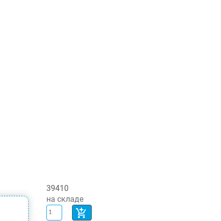
39410
на складе