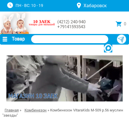
Хабаровск
ПН - ВС: 10 - 19
10 ЗАЕК
(4212) 240-940
0
товары для малышей
+79141593543
Товар
Главная
»
Комбинезон
» Комбинезон VitaraKids М-509 р.56 муслин
"звезды"