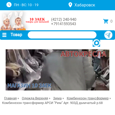
Хабаровск
ПН - ВС: 10 - 19
10 ЗАЕК
(4212) 240-940
0
товары для малышей
+79141593543
Товар
Главная
»
Одежда Верхняя
»
Зима
»
Комбинезон-трансформер
»
Комбинезон-трансформер АРСИ "Рим" Арт. 903Д дымчатый р.68