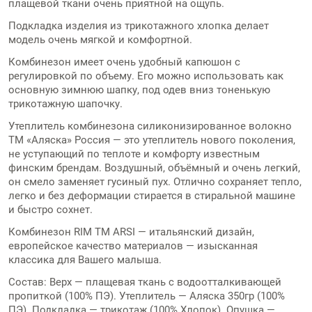
плащевой ткани очень приятной на ощупь.
Подкладка изделия из трикотажного хлопка делает
модель очень мягкой и комфортной.
Комбинезон имеет очень удобный капюшон с
регулировкой по объему. Его можно использовать как
основную зимнюю шапку, под одев вниз тоненькую
трикотажную шапочку.
Утеплитель комбинезона силиконизированное волокно
ТМ «Аляска» Россия — это утеплитель нового поколения,
не уступающий по теплоте и комфорту известным
финским брендам. Воздушный, объёмный и очень легкий,
он смело заменяет гусиный пух. Отлично сохраняет тепло,
легко и без деформации стирается в стиральной машине
и быстро сохнет.
Комбинезон RIM ТМ ARSI — итальянский дизайн,
европейское качество материалов — изысканная
классика для Вашего малыша.
Состав: Верх — плащевая ткань с водоотталкивающей
пропиткой (100% ПЭ). Утеплитель — Аляска 350гр (100%
ПЭ). Подкладка — трикотаж (100% Хлопок). Опушка —