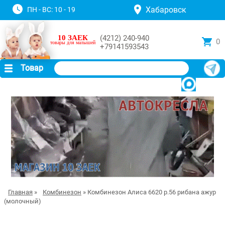
Хабаровск
ПН - ВС: 10 - 19
10 ЗАЕК
(4212) 240-940
0
товары для малышей
+79141593543
Товар
Главная
»
Комбинезон
» Комбинезон Алиса 6620 р.56 рибана ажур
(молочный)