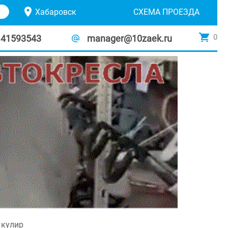
Хабаровск
СХЕМА ПРОЕЗДА
0
141593543
manager@10zaek.ru
 кулир