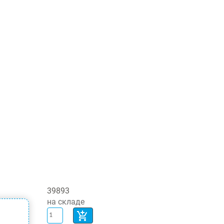
39893
на складе