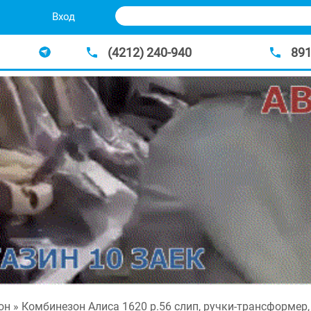
Вход
(4212) 240-940
89
он
» Комбинезон Алиса 1620 р.56 слип, ручки-трансформер,