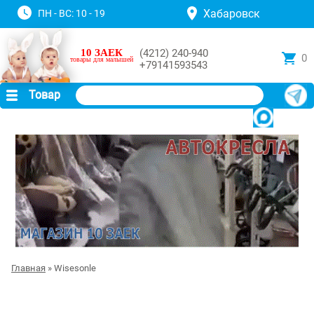
Хабаровск
ПН - ВС: 10 - 19
10 ЗАЕК
(4212) 240-940
0
товары для малышей
+79141593543
Товар
Главная
» Wisesonle