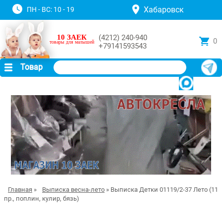
Хабаровск
ПН - ВС: 10 - 19
10 ЗАЕК
(4212) 240-940
0
товары для малышей
+79141593543
Товар
Главная
»
Выписка весна-лето
» Выписка Детки 01119/2-37 Лето (11
пр., поплин, кулир, бязь)