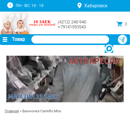
Хабаровск
ПН - ВС: 10 - 19
10 ЗАЕК
(4212) 240-940
0
товары для малышей
+79141593543
Товар
Главная
» Ванночка Carrello Mira