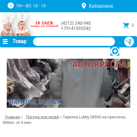
Хабаровск
ПН - ВС: 10 - 19
10 ЗАЕК
(4212) 240-940
0
товары для малышей
+79141593543
Товар
Главная
»
Посуда для детей
» Тарелка Lubby 28535 на присоске,
300мл. от 6 мес