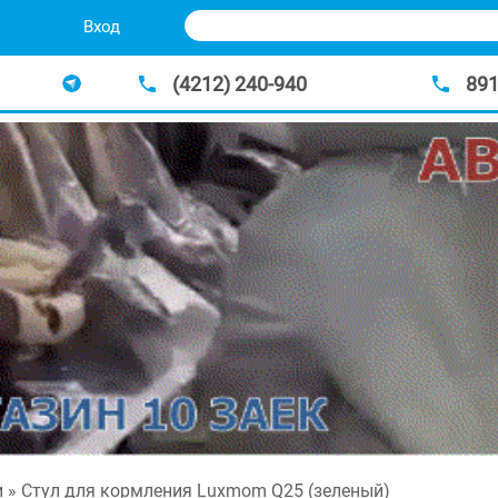
Вход
(4212) 240-940
89
и
» Стул для кормления Luxmom Q25 (зеленый)