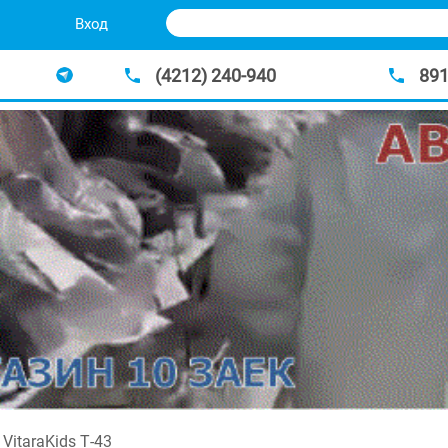
Вход
(4212) 240-940
89
VitaraKids Т-43