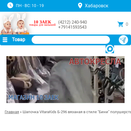
Хабаровск
ПН - ВС: 10 - 19
10 ЗАЕК
(4212) 240-940
0
товары для малышей
+79141593543
Товар
Главная
» Шапочка VitaraKids Б-296 вязаная в стиле "Бини" полушерст