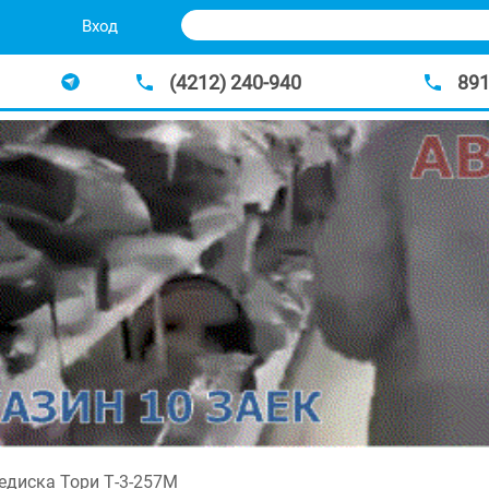
Вход
(4212) 240-940
89
едиска Тори Т-3-257М