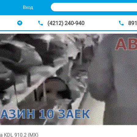
Вход
(4212) 240-940
89
 KDL 910.2 (МХ)