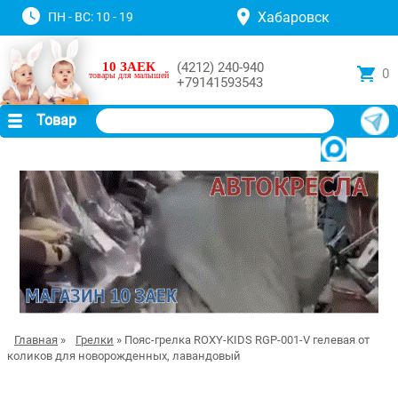
Хабаровск
ПН - ВС: 10 - 19
10 ЗАЕК
(4212) 240-940
0
товары для малышей
+79141593543
Товар
Главная
»
Грелки
» Пояс-грелка ROXY-KIDS RGP-001-V гелевая от
коликов для новорожденных, лавандовый