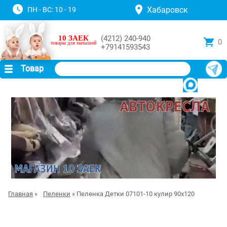
Хабаровск
ПН - ВС: 10 - 19
10 ЗАЕК
(4212) 240-940
0
товары для малышей
+79141593543
Товар
Главная
»
Пеленки
» Пеленка Детки 07101-10 кулир 90х120