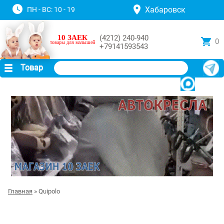
Хабаровск
ПН - ВС: 10 - 19
10 ЗАЕК
(4212) 240-940
0
товары для малышей
+79141593543
Товар
Главная
» Quipolo