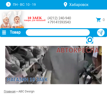
Хабаровск
ПН - ВС: 10 - 19
10 ЗАЕК
(4212) 240-940
0
товары для малышей
+79141593543
Товар
Главная
» ABC Design