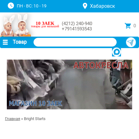
Хабаровск
ПН - ВС: 10 - 19
10 ЗАЕК
(4212) 240-940
0
товары для малышей
+79141593543
Товар
Главная
» Bright Starts