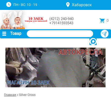
Хабаровск
ПН - ВС: 10 - 19
10 ЗАЕК
(4212) 240-940
0
товары для малышей
+79141593543
Товар
Главная
» Silver Cross