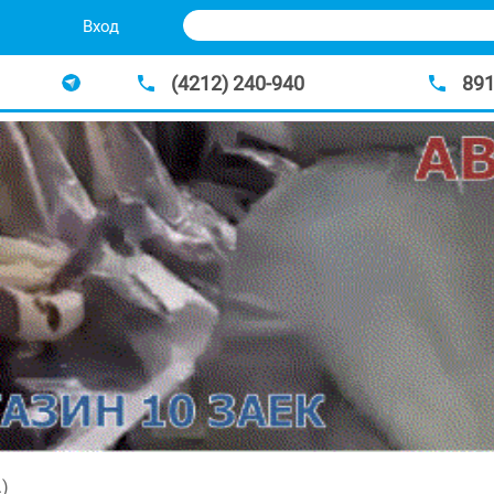
Вход
(4212) 240-940
89
.)