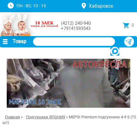
Хабаровск
ПН - ВС: 10 - 19
10 ЗАЕК
(4212) 240-940
0
товары для малышей
+79141593543
Товар
Главная
»
Подгузники ЯПОНИЯ
» MEPSI Premium подгузники 4-9 S (72
шт)