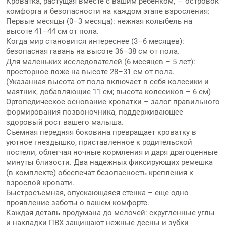
Кроватка, растущая вместе с вашим ребенком, — островок
комфорта и безопасности на каждом этапе взросления:
Первые месяцы (0–3 месяца): нежная колыбель на
высоте 41–44 см от пола.
Когда мир становится интереснее (3–6 месяцев):
безопасная гавань на высоте 36–38 см от пола.
Для маленьких исследователей (6 месяцев – 5 лет):
просторное ложе на высоте 28–31 см от пола.
(Указанная высота от пола включает в себя колесики и
маятник, добавляющие 11 см; высота колесиков – 6 см)
Ортопедическое основание кроватки – залог правильного
формирования позвоночника, поддерживающее
здоровый рост вашего малыша.
Съемная передняя боковина превращает кроватку в
уютное гнездышко, приставленное к родительской
постели, облегчая ночные кормления и даря драгоценные
минуты близости. Два надежных фиксирующих ремешка
(в комплекте) обеспечат безопасность крепления к
взрослой кровати.
Быстросъемная, опускающаяся стенка – еще одно
проявление заботы о вашем комфорте.
Каждая деталь продумана до мелочей: скругленные углы
и накладки ПВХ защищают нежные десны и зубки