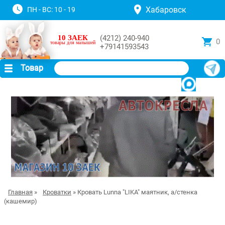
Хабаровск
ПН - ВС: 10 - 19
10 ЗАЕК
(4212) 240-940
0
товары для малышей
+79141593543
Товар
Главная
»
Кроватки
» Кровать Lunna "LIKA" маятник, а/стенка
(кашемир)