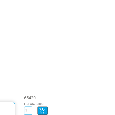
65420
на складе