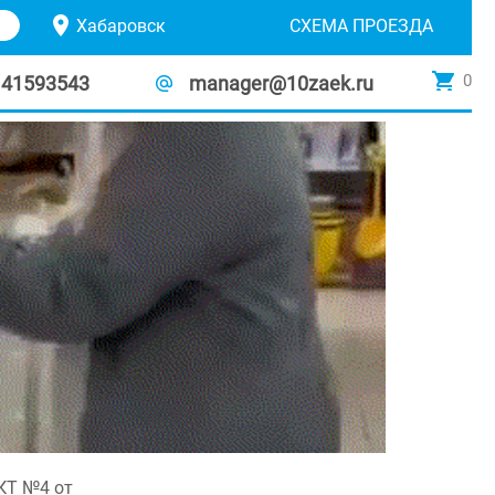
Хабаровск
СХЕМА ПРОЕЗДА
0
141593543
manager@10zaek.ru
АКТ №4 от