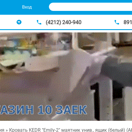
Вход
(4212) 240-940
89
ия
» Кровать KEDR "Emily-2" маятник унив., ящик (белый) (