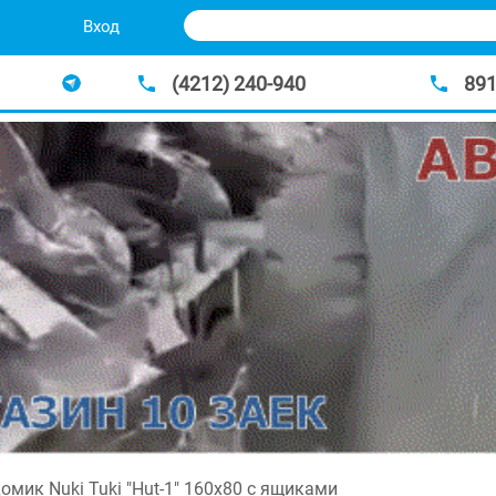
Вход
(4212) 240-940
89
омик Nuki Tuki "Hut-1" 160х80 с ящиками