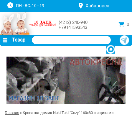
Хабаровск
ПН - ВС: 10 - 19
10 ЗАЕК
(4212) 240-940
0
товары для малышей
+79141593543
Товар
Главная
» Кроватка-домик Nuki Tuki "Cozy" 160х80 с ящиками