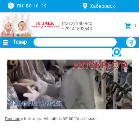
Хабаровск
ПН - ВС: 10 - 19
10 ЗАЕК
(4212) 240-940
0
товары для малышей
+79141593543
Товар
Главная
» Комплект VitaraKids №100 "Orion" зима