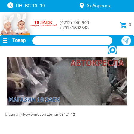
Хабаровск
ПН - ВС: 10 - 19
10 ЗАЕК
(4212) 240-940
0
товары для малышей
+79141593543
Товар
Главная
» Комбинезон Детки 03424-12