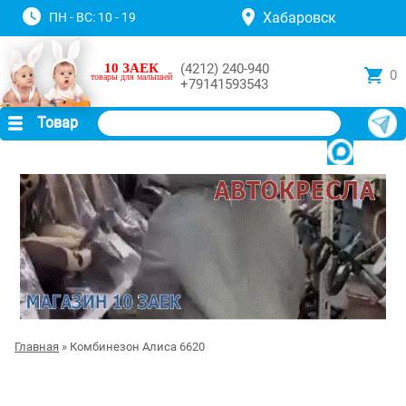
Хабаровск
ПН - ВС: 10 - 19
10 ЗАЕК
(4212) 240-940
0
товары для малышей
+79141593543
Товар
Главная
» Комбинезон Алиса 6620