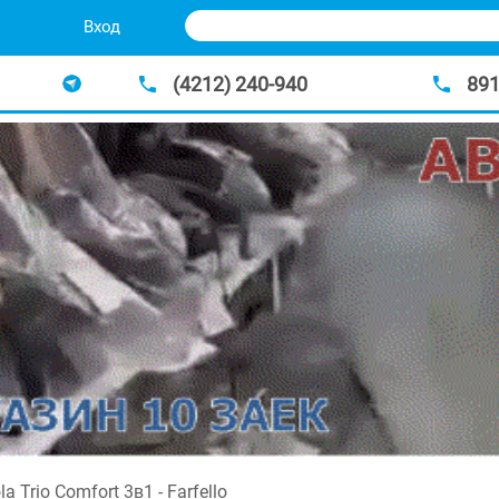
Вход
(4212) 240-940
89
a Trio Comfort 3в1 - Farfello