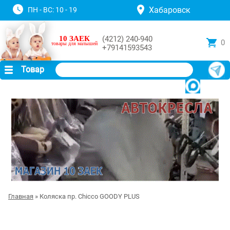
Хабаровск
ПН - ВС: 10 - 19
10 ЗАЕК
(4212) 240-940
0
товары для малышей
+79141593543
Товар
Главная
» Коляска пр. Chicco GOODY PLUS