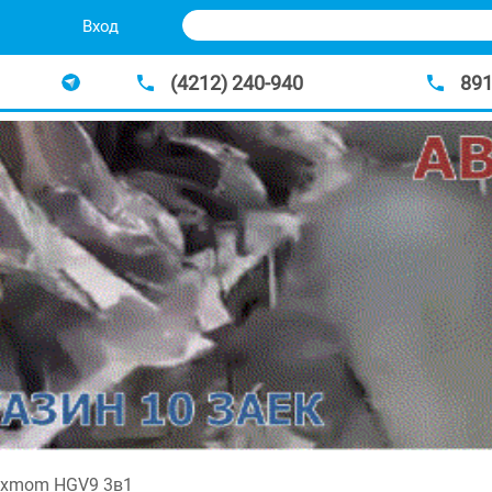
Вход
(4212) 240-940
89
uxmom HGV9 3в1