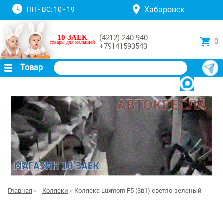
Хабаровск
ПН - ВС: 10 - 19
10 ЗАЕК
(4212) 240-940
0
товары для малышей
+79141593543
Товар
Главная
»
Коляски
» Коляска Luxmom F5 (3в1) светло-зеленый