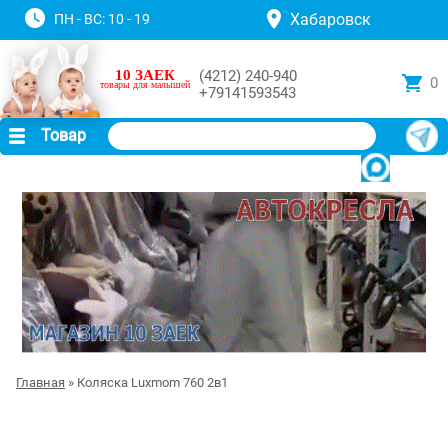
Хабаровск
ПН - ВС: 10 - 19
10 ЗАЕК
(4212) 240-940
0
товары для малышей
+79141593543
Товар
Главная
» Коляска Luxmom 760 2в1