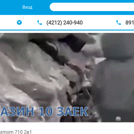
Вход
(4212) 240-940
89
uxmom 710 2в1