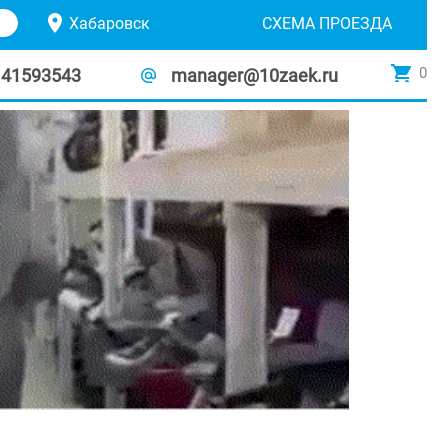
Хабаровск
СХЕМА ПРОЕЗДА
0
141593543
manager@10zaek.ru