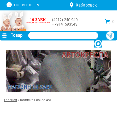
Хабаровск
ПН - ВС: 10 - 19
10 ЗАЕК
(4212) 240-940
0
товары для малышей
+79141593543
Товар
Главная
» Коляска FooFoo 4в1