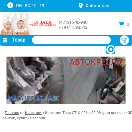
Хабаровск
ПН - ВС: 10 - 19
10 ЗАЕК
(4212) 240-940
0
товары для малышей
+79141593543
Товар
Главная
»
Колготки
» Колготки Тори СТ-К-026 р.92-98 /для девочек/ 3D
бантик, кулирка ассорти